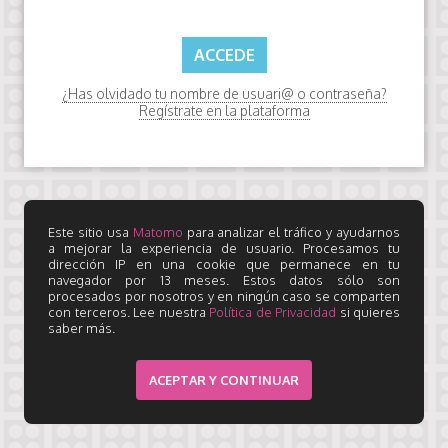
¿Has olvidado tu nombre de usuari@ o contraseña?
Regístrate en la plataforma
Este sitio usa
Matomo
para analizar el tráfico y ayudarnos
a mejorar la experiencia de usuario. Procesamos tu
dirección IP en una cookie que permanece en tu
navegador por 13 meses. Estos datos sólo son
procesados por nosotros y en ningún caso se comparten
con terceros. Lee nuestra
Política de Privacidad
si quieres
saber más.